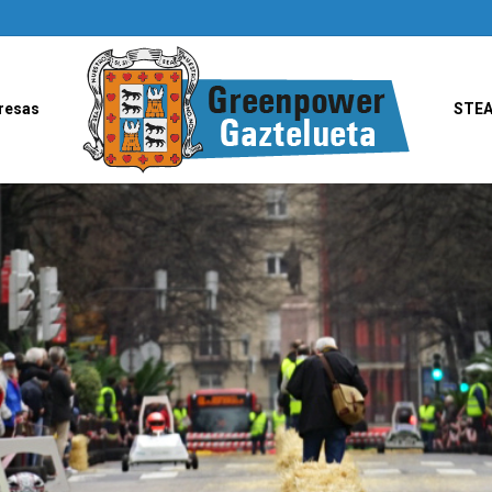
resas
STE