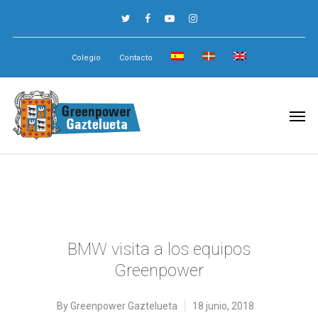
Colegio
Contacto
BMW visita a los equipos
Greenpower
By
Greenpower Gaztelueta
18 junio, 2018